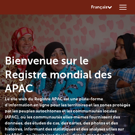
Français
Bienvenue sur le
Registre mondial des
APAC
Le site web du Registre APAC est une plate-forme
d'information en ligne pour les territoires et les zones protégés
par les peuples autochtones et les communautés locales
(APAC), où les communautés elles-mêmes fournissent des
données, des études de cas, des cartes, des photos et des
histoires, informant des statistiques et des analyses utiles sur