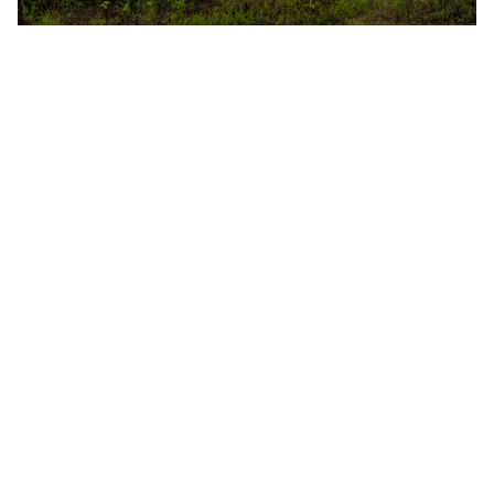
Partenaires du registre APAC
Le Registre APAC compte un certain nombre de bailleurs de fonds