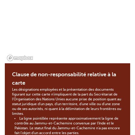
Clause de non-responsabilité relative à la
carte
Les désignations employées et la présentation des documents
figurant sur cette carte n'impliquent de la part du Secrétariat de
l'Organisation des Nations Unies aucune prise de position quant au
statut juridique d'un pays, d'un territoire, d'une ville ou d'une zone
ou de ses autorités, ni quant à la délimitation de leurs frontières ou
limites.
La ligne pointillée représente approximativement la ligne de
contrôle au Jammu-et-Cachemire convenue par l'Inde et le
Pakistan. Le statut final du Jammu-et-Cachemire n'a pas encore
fait l'objet d'un accord entre les parties.